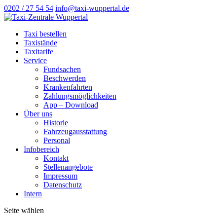
0202 / 27 54 54
info@taxi-wuppertal.de
Taxi bestellen
Taxistände
Taxitarife
Service
Fundsachen
Beschwerden
Krankenfahrten
Zahlungsmöglichkeiten
App – Download
Über uns
Historie
Fahrzeugausstattung
Personal
Infobereich
Kontakt
Stellenangebote
Impressum
Datenschutz
Intern
Seite wählen