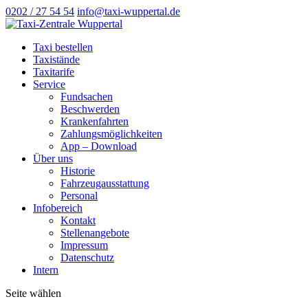
0202 / 27 54 54
info@taxi-wuppertal.de
Taxi bestellen
Taxistände
Taxitarife
Service
Fundsachen
Beschwerden
Krankenfahrten
Zahlungsmöglichkeiten
App – Download
Über uns
Historie
Fahrzeugausstattung
Personal
Infobereich
Kontakt
Stellenangebote
Impressum
Datenschutz
Intern
Seite wählen